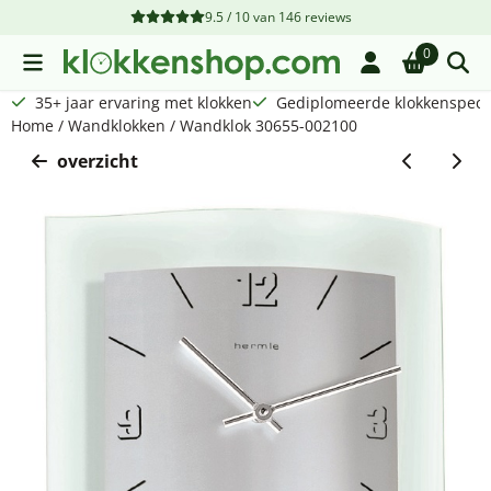
Cookievoorkeuren zijn beschikbaar. Kies instellingen of sta a
9.5 / 10
van
146
reviews
0
35+ jaar ervaring met klokken
Gediplomeerde klokkenspecia
Home
/
Wandklokken
/
Wandklok 30655-002100
overzicht