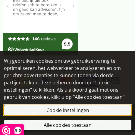
Wij gebruiken cookies om uw gebruikservaring te
optimaliseren, het webverkeer te analyseren en om
Betaalmethoden
gerichte advertenties te kunnen tonen via derde
partijen. U kunt deze beheren door op "Cookie
instellingen" te klikken. Als u akkoord gaat met ons
gebruik van cookies, klikt u op "Alle cookies toestaan".
KvK: 09049833 - Btw: NL800397496B01
Cookie instellingen
©
2026
Klokkenshop.com - Alle vermelde prijzen op deze
website zijn inclusief 21,0% BTW.
Alle cookies toestaan
9,5