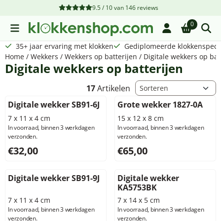
Cookievoorkeuren zijn beschikbaar. Kies instellingen of sta a
9.5 / 10
van
146
reviews
0
35+ jaar ervaring met klokken
Gediplomeerde klokkenspecia
Home
/
Wekkers
/
Wekkers op batterijen
/
Digitale wekkers op bat
Digitale wekkers op batterijen
Sorteermethode
17
Artikelen
Digitale wekker SB91-6J
Grote wekker 1827-0A
7 x 11 x 4 cm
15 x 12 x 8 cm
In voorraad, binnen 3 werkdagen
In voorraad, binnen 3 werkdagen
verzonden.
verzonden.
Prijs: 32,00, exclusief btw: 26,45
Prijs: 65,00, exclusief btw: 5
€32,00
€65,00
Digitale wekker SB91-9J
Digitale wekker
KA5753BK
7 x 11 x 4 cm
7 x 14 x 5 cm
In voorraad, binnen 3 werkdagen
In voorraad, binnen 3 werkdagen
verzonden.
verzonden.