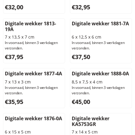
Prijs: 32,00, exclusief btw: 26,45
Prijs: 32,95, exclusief btw: 2
€32,00
€32,95
Digitale wekker 1813-
Digitale wekker 1881-7A
19A
7 x 13,5 x 7 cm
6 x 12,5 x 6 cm
In voorraad, binnen 3 werkdagen
In voorraad, binnen 3 werkdagen
verzonden.
verzonden.
Prijs: 37,95, exclusief btw: 31,36
Prijs: 37,50, exclusief btw: 3
€37,95
€37,50
Digitale wekker 1877-4A
Digitale wekker 1888-0A
7 x 13 x 3 cm
8,5 x 7,5 x 4 cm
In voorraad, binnen 3 werkdagen
In voorraad, binnen 3 werkdagen
verzonden.
verzonden.
Prijs: 35,95, exclusief btw: 29,71
Prijs: 45,00, exclusief btw: 3
€35,95
€45,00
Digitale wekker 1876-0A
Digitale wekker
KA5753GR
6 x 15 x 5 cm
7 x 14 x 5 cm