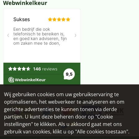
Webwinkelkeur
Wij gebruiken cookies om uw gebruikservaring te
Betaalmethoden
optimaliseren, het webverkeer te analyseren en om
gerichte advertenties te kunnen tonen via derde
partijen. U kunt deze beheren door op "Cookie
instellingen" te klikken. Als u akkoord gaat met ons
gebruik van cookies, klikt u op "Alle cookies toestaan".