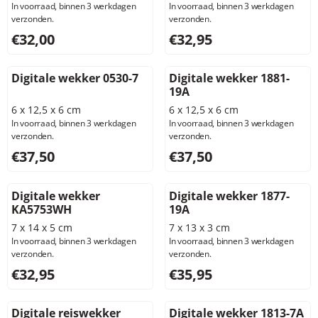
In voorraad, binnen 3 werkdagen
In voorraad, binnen 3 werkdagen
verzonden.
verzonden.
Prijs: 32,00, exclusief btw: 26,45
Prijs: 32,95, exclusief btw: 2
€32,00
€32,95
Digitale wekker 0530-7
Digitale wekker 1881-
19A
6 x 12,5 x 6 cm
6 x 12,5 x 6 cm
In voorraad, binnen 3 werkdagen
In voorraad, binnen 3 werkdagen
verzonden.
verzonden.
Prijs: 37,50, exclusief btw: 30,99
Prijs: 37,50, exclusief btw: 3
€37,50
€37,50
Digitale wekker
Digitale wekker 1877-
KA5753WH
19A
7 x 14 x 5 cm
7 x 13 x 3 cm
In voorraad, binnen 3 werkdagen
In voorraad, binnen 3 werkdagen
verzonden.
verzonden.
Prijs: 32,95, exclusief btw: 27,23
Prijs: 35,95, exclusief btw: 2
€32,95
€35,95
Digitale reiswekker
Digitale wekker 1813-7A