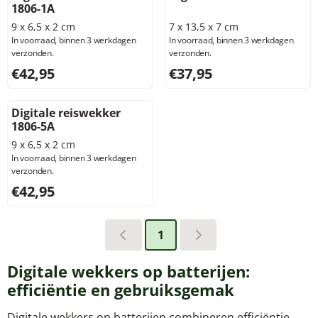
1806-1A
9 x 6,5 x 2 cm
7 x 13,5 x 7 cm
In voorraad, binnen 3 werkdagen
In voorraad, binnen 3 werkdagen
verzonden.
verzonden.
Prijs: 42,95, exclusief btw: 35,50
Prijs: 37,95, exclusief btw: 3
€42,95
€37,95
Digitale reiswekker
1806-5A
9 x 6,5 x 2 cm
In voorraad, binnen 3 werkdagen
verzonden.
Prijs: 42,95, exclusief btw: 35,50
€42,95
1
Digitale wekkers op batterijen:
efficiëntie en gebruiksgemak
Digitale wekkers op batterijen combineren efficiëntie