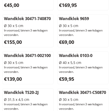
Prijs: 45,00, exclusief btw: 37,19
Prijs: 169,95, exclusief btw: 
€45,00
€169,95
Wandklok 30471-740870
Wandklok 9659
Ø 30 x 5 cm
Ø 30 x 5 cm
In voorraad, binnen 3 werkdagen
In voorraad, binnen 3 werkdagen
verzonden.
verzonden.
Prijs: 155,00, exclusief btw: 128,10
Prijs: 69,00, exclusief btw: 5
€155,00
€69,00
Wandklok 30471-002100
Wandklok 0103-0
Ø 30 x 5 cm
Ø 40 x 5,5 cm
In voorraad, binnen 3 werkdagen
In voorraad, binnen 3 werkdagen
verzonden.
verzonden.
Prijs: 139,00, exclusief btw: 114,88
Prijs: 59,95, exclusief btw: 4
€139,00
€59,95
Wandklok TS20-2J
Wandklok 30471-C50870
Ø 31,5 x 4,5 cm
Ø 30 x 5 cm
In voorraad, binnen 3 werkdagen
In voorraad, binnen 3 werkdagen
verzonden.
verzonden.