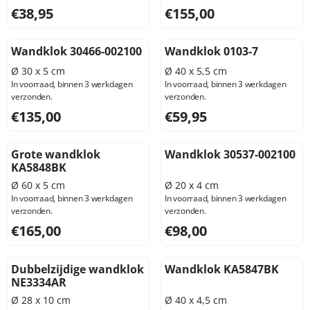
Prijs: 38,95, exclusief btw: 32,19
Prijs: 155,00, exclusief btw: 
€38,95
€155,00
Wandklok 30466-002100
Wandklok 0103-7
Ø 30 x 5 cm
Ø 40 x 5,5 cm
In voorraad, binnen 3 werkdagen
In voorraad, binnen 3 werkdagen
verzonden.
verzonden.
Prijs: 135,00, exclusief btw: 111,57
Prijs: 59,95, exclusief btw: 4
€135,00
€59,95
Grote wandklok
Wandklok 30537-002100
KA5848BK
Ø 60 x 5 cm
Ø 20 x 4 cm
In voorraad, binnen 3 werkdagen
In voorraad, binnen 3 werkdagen
verzonden.
verzonden.
Prijs: 165,00, exclusief btw: 136,36
Prijs: 98,00, exclusief btw: 8
€165,00
€98,00
Dubbelzijdige wandklok
Wandklok KA5847BK
NE3334AR
Ø 28 x 10 cm
Ø 40 x 4,5 cm