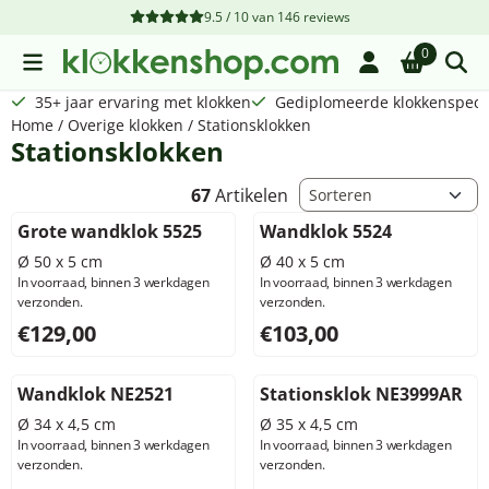
Cookievoorkeuren zijn beschikbaar. Kies instellingen of sta a
9.5 / 10
van
146
reviews
0
35+ jaar ervaring met klokken
Gediplomeerde klokkenspecia
Home
/
Overige klokken
/
Stationsklokken
Stationsklokken
Sorteermethode
67
Artikelen
Grote wandklok 5525
Wandklok 5524
Ø 50 x 5 cm
Ø 40 x 5 cm
In voorraad, binnen 3 werkdagen
In voorraad, binnen 3 werkdagen
verzonden.
verzonden.
Prijs: 129,00, exclusief btw: 106,61
Prijs: 103,00, exclusief btw: 
€129,00
€103,00
Wandklok NE2521
Stationsklok NE3999AR
Ø 34 x 4,5 cm
Ø 35 x 4,5 cm
In voorraad, binnen 3 werkdagen
In voorraad, binnen 3 werkdagen
verzonden.
verzonden.