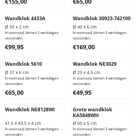
Prijs: 155,00, exclusief btw: 128,10
Prijs: 65,00, exclusief btw: 5
€155,00
€65,00
Wandklok 4433A
Wandklok 30923-742100
Ø 50 x 2 cm
Ø 40 x 6 cm
In voorraad, binnen 3 werkdagen
In voorraad, binnen 3 werkdagen
verzonden.
verzonden.
Prijs: 99,95, exclusief btw: 82,60
Prijs: 169,00, exclusief btw: 
€99,95
€169,00
Wandklok 5610
Wandklok NE3029
Ø 37 x 6 cm
Ø 25 x 4,5 cm
In voorraad, binnen 3 werkdagen
In voorraad, binnen 3 werkdagen
verzonden.
verzonden.
Prijs: 65,00, exclusief btw: 53,72
Prijs: 49,95, exclusief btw: 4
€65,00
€49,95
Wandklok NE8128WI
Grote wandklok
KA5848WH
41,5 x 43,5 x 4 cm
Ø 60 x 5 cm
In voorraad, binnen 3 werkdagen
In voorraad, binnen 3 werkdagen
verzonden.
verzonden.