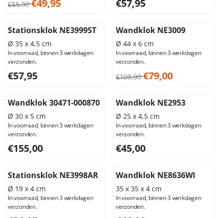
Van 55,00 voor 49,95, exclusief btw: 41,28
Prijs: 57,95, exclusief btw: 4
€49,95
€57,95
€55,00
Stationsklok NE3999ST
Wandklok NE3009
Ø 35 x 4,5 cm
Ø 44 x 6 cm
In voorraad, binnen 3 werkdagen
In voorraad, binnen 3 werkdagen
verzonden.
verzonden.
Prijs: 57,95, exclusief btw: 47,89
Van 109,00 voor 79,00, exclu
€57,95
€79,00
€109,00
Wandklok 30471-000870
Wandklok NE2953
Ø 30 x 5 cm
Ø 25 x 4,5 cm
In voorraad, binnen 3 werkdagen
In voorraad, binnen 3 werkdagen
verzonden.
verzonden.
Prijs: 155,00, exclusief btw: 128,10
Prijs: 45,00, exclusief btw: 3
€155,00
€45,00
Stationsklok NE3998AR
Wandklok NE8636WI
Ø 19 x 4 cm
35 x 35 x 4 cm
In voorraad, binnen 3 werkdagen
In voorraad, binnen 3 werkdagen
verzonden.
verzonden.