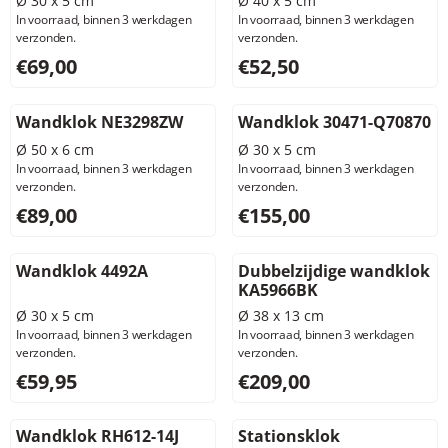
Ø 30 x 5 cm
Ø 40 x 5 cm
In voorraad, binnen 3 werkdagen
In voorraad, binnen 3 werkdagen
verzonden.
verzonden.
Prijs: 69,00, exclusief btw: 57,02
Prijs: 52,50, exclusief btw: 4
€69,00
€52,50
Wandklok NE3298ZW
Wandklok 30471-Q70870
Ø 50 x 6 cm
Ø 30 x 5 cm
In voorraad, binnen 3 werkdagen
In voorraad, binnen 3 werkdagen
verzonden.
verzonden.
Prijs: 89,00, exclusief btw: 73,55
Prijs: 155,00, exclusief btw: 
€89,00
€155,00
Wandklok 4492A
Dubbelzijdige wandklok
KA5966BK
Ø 30 x 5 cm
Ø 38 x 13 cm
In voorraad, binnen 3 werkdagen
In voorraad, binnen 3 werkdagen
verzonden.
verzonden.
Prijs: 59,95, exclusief btw: 49,55
Prijs: 209,00, exclusief btw: 
€59,95
€209,00
Wandklok RH612-14J
Stationsklok