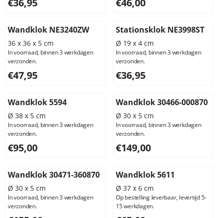
Prijs: 36,95, exclusief btw: 30,54
Prijs: 46,00, exclusief btw: 3
€36,95
€46,00
Wandklok NE3240ZW
Stationsklok NE3998ST
36 x 36 x 5 cm
Ø 19 x 4 cm
In voorraad, binnen 3 werkdagen
In voorraad, binnen 3 werkdagen
verzonden.
verzonden.
Prijs: 47,95, exclusief btw: 39,63
Prijs: 36,95, exclusief btw: 3
€47,95
€36,95
Wandklok 5594
Wandklok 30466-000870
Ø 38 x 5 cm
Ø 30 x 5 cm
In voorraad, binnen 3 werkdagen
In voorraad, binnen 3 werkdagen
verzonden.
verzonden.
Prijs: 95,00, exclusief btw: 78,51
Prijs: 149,00, exclusief btw: 
€95,00
€149,00
Wandklok 30471-360870
Wandklok 5611
Ø 30 x 5 cm
Ø 37 x 6 cm
In voorraad, binnen 3 werkdagen
Op bestelling leverbaar, levertijd 5-
verzonden.
15 werkdagen.