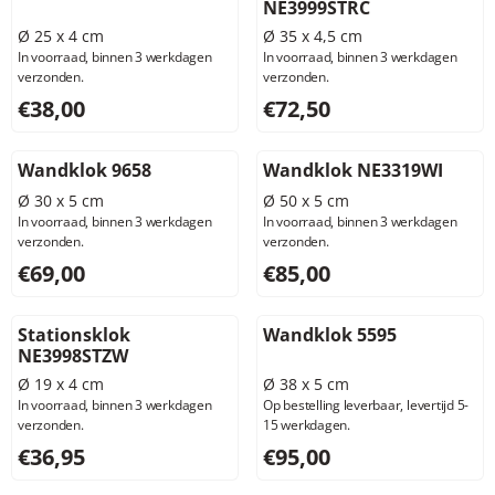
NE3999STRC
Ø 25 x 4 cm
Ø 35 x 4,5 cm
In voorraad, binnen 3 werkdagen
In voorraad, binnen 3 werkdagen
verzonden.
verzonden.
Prijs: 38,00, exclusief btw: 31,41
Prijs: 72,50, exclusief btw: 5
€38,00
€72,50
Wandklok 9658
Wandklok NE3319WI
Ø 30 x 5 cm
Ø 50 x 5 cm
In voorraad, binnen 3 werkdagen
In voorraad, binnen 3 werkdagen
verzonden.
verzonden.
Prijs: 69,00, exclusief btw: 57,02
Prijs: 85,00, exclusief btw: 7
€69,00
€85,00
Stationsklok
Wandklok 5595
NE3998STZW
Ø 19 x 4 cm
Ø 38 x 5 cm
In voorraad, binnen 3 werkdagen
Op bestelling leverbaar, levertijd 5-
verzonden.
15 werkdagen.
Prijs: 36,95, exclusief btw: 30,54
Prijs: 95,00, exclusief btw: 7
€36,95
€95,00