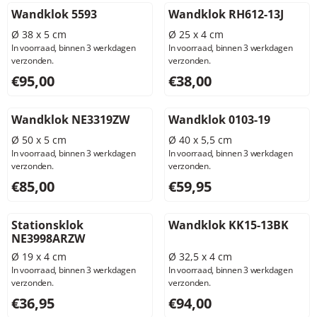
Wandklok 5593
Wandklok RH612-13J
Ø 38 x 5 cm
Ø 25 x 4 cm
In voorraad, binnen 3 werkdagen
In voorraad, binnen 3 werkdagen
verzonden.
verzonden.
Prijs: 95,00, exclusief btw: 78,51
Prijs: 38,00, exclusief btw: 3
€95,00
€38,00
Wandklok NE3319ZW
Wandklok 0103-19
Ø 50 x 5 cm
Ø 40 x 5,5 cm
In voorraad, binnen 3 werkdagen
In voorraad, binnen 3 werkdagen
verzonden.
verzonden.
Prijs: 85,00, exclusief btw: 70,25
Prijs: 59,95, exclusief btw: 4
€85,00
€59,95
Stationsklok
Wandklok KK15-13BK
NE3998ARZW
Ø 19 x 4 cm
Ø 32,5 x 4 cm
In voorraad, binnen 3 werkdagen
In voorraad, binnen 3 werkdagen
verzonden.
verzonden.
Prijs: 36,95, exclusief btw: 30,54
Prijs: 94,00, exclusief btw: 7
€36,95
€94,00