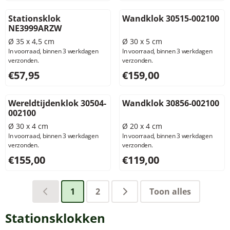
Stationsklok
Wandklok 30515-002100
NE3999ARZW
Ø 35 x 4,5 cm
Ø 30 x 5 cm
In voorraad, binnen 3 werkdagen
In voorraad, binnen 3 werkdagen
verzonden.
verzonden.
Prijs: 57,95, exclusief btw: 47,89
Prijs: 159,00, exclusief btw: 
€57,95
€159,00
Wereldtijdenklok 30504-
Wandklok 30856-002100
002100
Ø 30 x 4 cm
Ø 20 x 4 cm
In voorraad, binnen 3 werkdagen
In voorraad, binnen 3 werkdagen
verzonden.
verzonden.
Prijs: 155,00, exclusief btw: 128,10
Prijs: 119,00, exclusief btw: 
€155,00
€119,00
1
2
Toon alles
Stationsklokken