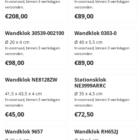
In voorraad, binnen 3 werkdagen
In voorraad, binnen 3 werkdagen
verzonden.
verzonden.
Prijs: 208,00, exclusief btw: 171,90
Prijs: 89,00, exclusief btw: 7
€208,00
€89,00
Wandklok 30539-002100
Wandklok 0303-0
Ø 20 x 4 cm
Ø 40 x 5,5 cm
In voorraad, binnen 3 werkdagen
In voorraad, binnen 3 werkdagen
verzonden.
verzonden.
Prijs: 98,00, exclusief btw: 80,99
Prijs: 89,00, exclusief btw: 7
€98,00
€89,00
Wandklok NE8128ZW
Stationsklok
NE3999ARRC
41,5 x 43,5 x 4 cm
Ø 35 x 4,5 cm
In voorraad, binnen 3 werkdagen
In voorraad, binnen 3 werkdagen
verzonden.
verzonden.
Prijs: 45,00, exclusief btw: 37,19
Prijs: 72,50, exclusief btw: 5
€45,00
€72,50
Wandklok 9657
Wandklok RH652J