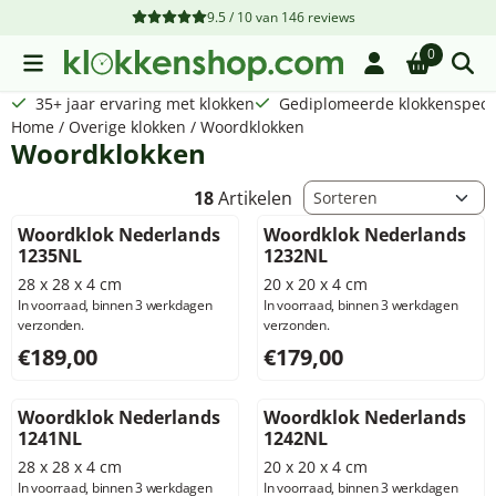
Cookievoorkeuren zijn beschikbaar. Kies instellingen of sta a
9.5 / 10
van
146
reviews
0
35+ jaar ervaring met klokken
Gediplomeerde klokkenspecia
Home
/
Overige klokken
/
Woordklokken
Woordklokken
Sorteermethode
18
Artikelen
Woordklok Nederlands
Woordklok Nederlands
1235NL
1232NL
28 x 28 x 4 cm
20 x 20 x 4 cm
In voorraad, binnen 3 werkdagen
In voorraad, binnen 3 werkdagen
verzonden.
verzonden.
Prijs: 189,00, exclusief btw: 156,20
Prijs: 179,00, exclusief btw: 
€189,00
€179,00
Woordklok Nederlands
Woordklok Nederlands
1241NL
1242NL
28 x 28 x 4 cm
20 x 20 x 4 cm
In voorraad, binnen 3 werkdagen
In voorraad, binnen 3 werkdagen