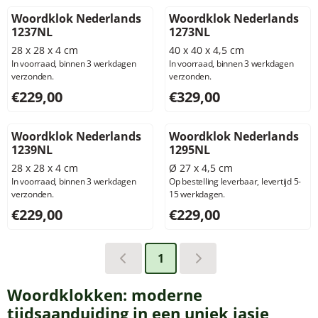
Woordklok Nederlands
Woordklok Nederlands
1237NL
1273NL
28 x 28 x 4 cm
40 x 40 x 4,5 cm
In voorraad, binnen 3 werkdagen
In voorraad, binnen 3 werkdagen
verzonden.
verzonden.
Prijs: 229,00, exclusief btw: 189,26
Prijs: 329,00, exclusief btw: 
€229,00
€329,00
Woordklok Nederlands
Woordklok Nederlands
1239NL
1295NL
28 x 28 x 4 cm
Ø 27 x 4,5 cm
In voorraad, binnen 3 werkdagen
Op bestelling leverbaar, levertijd 5-
verzonden.
15 werkdagen.
Prijs: 229,00, exclusief btw: 189,26
Prijs: 229,00, exclusief btw: 
€229,00
€229,00
1
Woordklokken: moderne
tijdsaanduiding in een uniek jasje