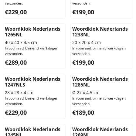
verzonden.
verzonden.
Prijs: 229,00, exclusief btw: 189,26
Prijs: 199,00, exclusief btw: 
€229,00
€199,00
Woordklok Nederlands
Woordklok Nederlands
1265NL
1238NL
40 x 40 x 4,5 cm
20 x 20 x 4 cm
In voorraad, binnen 3 werkdagen
In voorraad, binnen 3 werkdagen
verzonden.
verzonden.
Prijs: 289,00, exclusief btw: 238,84
Prijs: 199,00, exclusief btw: 
€289,00
€199,00
Woordklok Nederlands
Woordklok Nederlands
1247NLS
1285NL
28 x 28 x 4 cm
Ø 27 x 4,5 cm
In voorraad, binnen 3 werkdagen
In voorraad, binnen 3 werkdagen
verzonden.
verzonden.
Prijs: 229,00, exclusief btw: 189,26
Prijs: 189,00, exclusief btw: 
€229,00
€189,00
Woordklok Nederlands
Woordklok Nederlands
1245NL
1269NL