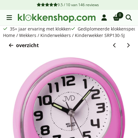
Cookievoorkeuren zijn beschikbaar. Kies instellingen of sta a
9.5 / 10
van
146
reviews
0
35+ jaar ervaring met klokken
Gediplomeerde klokkenspecia
Home
/
Wekkers
/
Kinderwekkers
/
Kinderwekker SRP130-5J
overzicht