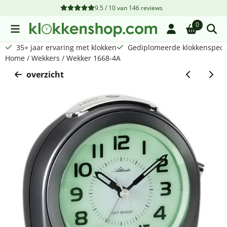
Cookievoorkeuren zijn beschikbaar. Kies instellingen of sta a
9.5 / 10
van
146
reviews
0
35+ jaar ervaring met klokken
Gediplomeerde klokkenspecia
Home
/
Wekkers
/
Wekker 1668-4A
overzicht