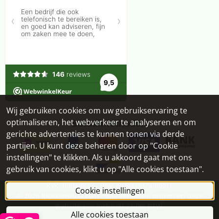
Wij gebruiken cookies om uw gebruikservaring te
optimaliseren, het webverkeer te analyseren en om
Betaalmethoden
gerichte advertenties te kunnen tonen via derde
partijen. U kunt deze beheren door op "Cookie
instellingen" te klikken. Als u akkoord gaat met ons
gebruik van cookies, klikt u op "Alle cookies toestaan".
KvK: 09049833 - Btw: NL800397496B01
Cookie instellingen
©
2026
Klokkenshop.com - Alle vermelde prijzen op deze
website zijn inclusief 21,0% BTW.
Alle cookies toestaan