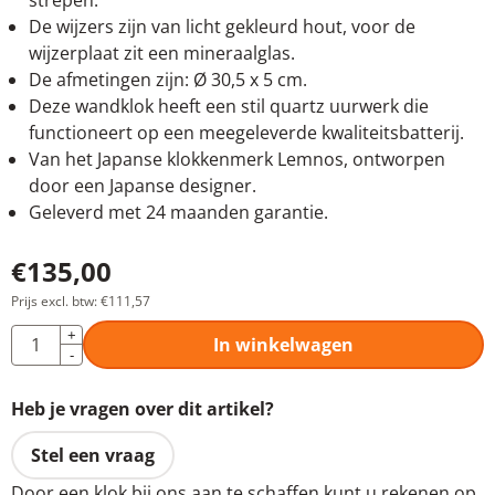
strepen.
De wijzers zijn van licht gekleurd hout, voor de
wijzerplaat zit een mineraalglas.
De afmetingen zijn: Ø 30,5 x 5 cm.
Deze wandklok heeft een stil quartz uurwerk die
functioneert op een meegeleverde kwaliteitsbatterij.
Van het Japanse klokkenmerk Lemnos, ontworpen
door een Japanse designer.
Geleverd met 24 maanden garantie.
€
135,00
Prijs excl. btw:
€
111,57
Aantal
+
In winkelwagen
-
Heb je vragen over dit artikel?
Stel een vraag
Door een klok bij ons aan te schaffen kunt u rekenen op