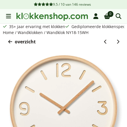
Cookievoorkeuren zijn beschikbaar. Kies instellingen of sta a
9.5 / 10
van
146
reviews
0
35+ jaar ervaring met klokken
Gediplomeerde klokkenspecia
Home
/
Wandklokken
/
Wandklok NY18-15WH
overzicht