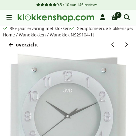
Cookievoorkeuren zijn beschikbaar. Kies instellingen of sta a
9.5 / 10
van
146
reviews
0
35+ jaar ervaring met klokken
Gediplomeerde klokkenspecia
Home
/
Wandklokken
/
Wandklok NS29104-1J
overzicht