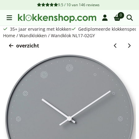
Cookievoorkeuren zijn beschikbaar. Kies instellingen of sta a
9.5 / 10
van
146
reviews
0
35+ jaar ervaring met klokken
Gediplomeerde klokkenspecia
Home
/
Wandklokken
/
Wandklok NL17-02GY
overzicht