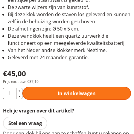
één zijde per staaf zwart is gekleurd.
De zwarte wijzers zijn van kunststof.
Bij deze klok worden de staven los geleverd en kunnen
zelf in de behuizing worden geschoven.
De afmetingen zijn: Ø 50 x 5 cm.
Deze wandklok heeft een quartz uurwerk die
functioneert op een meegeleverde kwaliteitsbatterij.
Van het Nederlandse klokkenmerk NeXtime.
Geleverd met 24 maanden garantie.
€
45,00
Prijs excl. btw:
€
37,19
Aantal
+
In winkelwagen
-
Heb je vragen over dit artikel?
Stel een vraag
Door een klok bij ons aan te schaffen kunt u rekenen op