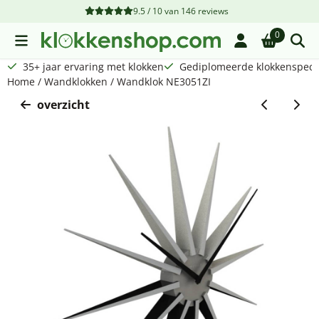
Cookievoorkeuren zijn beschikbaar. Kies instellingen of sta a
9.5 / 10
van
146
reviews
0
35+ jaar ervaring met klokken
Gediplomeerde klokkenspecia
Home
/
Wandklokken
/
Wandklok NE3051ZI
overzicht