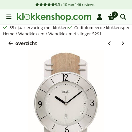
Cookievoorkeuren zijn beschikbaar. Kies instellingen of sta a
9.5 / 10
van
146
reviews
0
35+ jaar ervaring met klokken
Gediplomeerde klokkenspecia
Home
/
Wandklokken
/
Wandklok met slinger 5291
overzicht