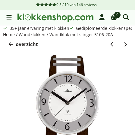
Cookievoorkeuren zijn beschikbaar. Kies instellingen of sta a
9.5 / 10
van
146
reviews
0
35+ jaar ervaring met klokken
Gediplomeerde klokkenspecia
Home
/
Wandklokken
/
Wandklok met slinger 5106-20A
overzicht