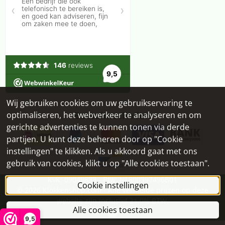
Wij gebruiken cookies om uw gebruikservaring te
optimaliseren, het webverkeer te analyseren en om
Betaalmethoden
gerichte advertenties te kunnen tonen via derde
partijen. U kunt deze beheren door op "Cookie
instellingen" te klikken. Als u akkoord gaat met ons
gebruik van cookies, klikt u op "Alle cookies toestaan".
KvK: 09049833 - Btw: NL800397496B01
Cookie instellingen
©
2026
Klokkenshop.com - Alle vermelde prijzen op deze
website zijn inclusief 21,0% BTW.
Alle cookies toestaan
9,5