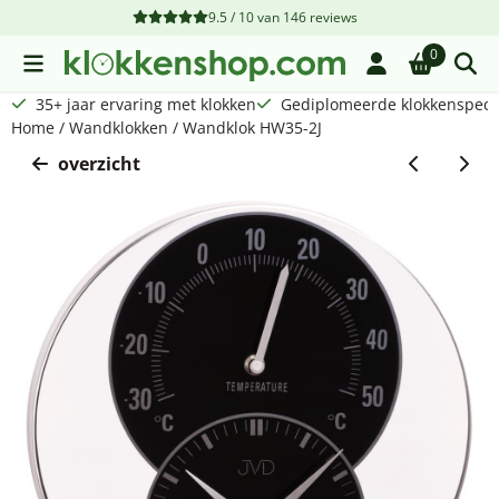
Cookievoorkeuren zijn beschikbaar. Kies instellingen of sta a
9.5 / 10
van
146
reviews
0
35+ jaar ervaring met klokken
Gediplomeerde klokkenspecia
Home
/
Wandklokken
/
Wandklok HW35-2J
overzicht