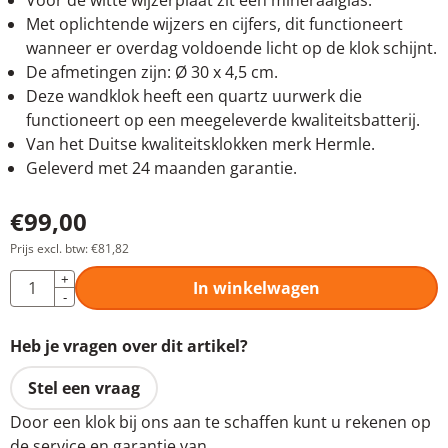
Voor de witte wijzerplaat zit een mineraalglas.
Met oplichtende wijzers en cijfers, dit functioneert
wanneer er overdag voldoende licht op de klok schijnt.
De afmetingen zijn: Ø 30 x 4,5 cm.
Deze wandklok heeft een quartz uurwerk die
functioneert op een meegeleverde kwaliteitsbatterij.
Van het Duitse kwaliteitsklokken merk Hermle.
Geleverd met 24 maanden garantie.
€
99,00
Prijs excl. btw:
€
81,82
Aantal
+
In winkelwagen
-
Heb je vragen over dit artikel?
Stel een vraag
Door een klok bij ons aan te schaffen kunt u rekenen op
de service en garantie van