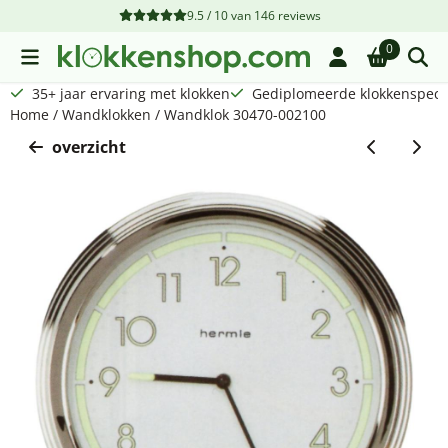
Cookievoorkeuren zijn beschikbaar. Kies instellingen of sta a
9.5 / 10
van
146
reviews
0
35+ jaar ervaring met klokken
Gediplomeerde klokkenspecia
Home
/
Wandklokken
/
Wandklok 30470-002100
overzicht