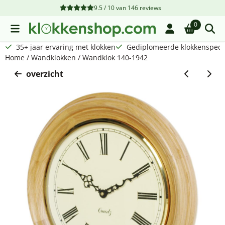
Cookievoorkeuren zijn beschikbaar. Kies instellingen of sta a
9.5 / 10
van
146
reviews
0
35+ jaar ervaring met klokken
Gediplomeerde klokkenspecia
Home
/
Wandklokken
/
Wandklok 140-1942
overzicht