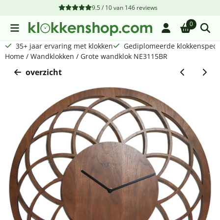
Cookievoorkeuren zijn beschikbaar. Kies instellingen of sta a
9.5 / 10
van
146
reviews
0
35+ jaar ervaring met klokken
Gediplomeerde klokkenspecia
Home
/
Wandklokken
/
Grote wandklok NE3115BR
overzicht