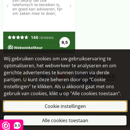
Wij gebruiken cookies om uw gebruikservaring te
optimaliseren, het webverkeer te analyseren en om
Betaalmethoden
gerichte advertenties te kunnen tonen via derde
partijen. U kunt deze beheren door op "Cookie
instellingen" te klikken. Als u akkoord gaat met ons
gebruik van cookies, klikt u op "Alle cookies toestaan".
KvK: 09049833 - Btw: NL800397496B01
Cookie instellingen
©
2026
Klokkenshop.com - Alle vermelde prijzen op deze
website zijn inclusief 21,0% BTW.
Alle cookies toestaan
9,5