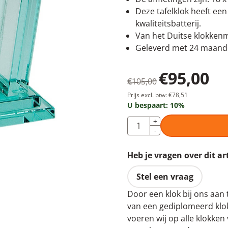
Deze tafelklok heeft ee
kwaliteitsbatterij.
Van het Duitse klokkenm
Geleverd met 24 maande
€
95,00
€
105,00
Prijs excl. btw:
€
78,51
U bespaart:
10
%
Aantal
+
-
Heb je vragen over dit ar
Stel een vraag
Door een klok bij ons aan 
van een gediplomeerd klok
voeren wij op alle klokke