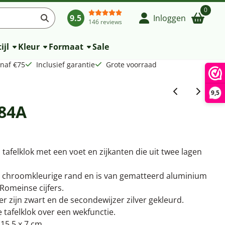
0
9.5
Inloggen
146 reviews
ijl
Kleur
Formaat
Sale
anaf €75
Inclusief garantie
Grote voorraad
9,5
084A
 tafelklok met een voet en zijkanten die uit twee lagen
n chroomkleurige rand en is van gematteerd aluminium
omeinse cijfers.
r zijn zwart en de secondewijzer zilver gekleurd.
 tafelklok over een wekfunctie.
 15,5 x 7 cm.