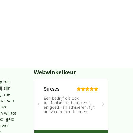
Webwinkelkeur
p het
j zijn
jf met
chaf van
onze
n wij tot
ed, geld
dvies
p.