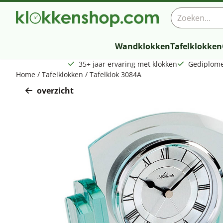
Cookievoorkeuren zijn beschikbaar. Kies instellingen of sta a
Zoeken
Wandklokken
Tafelklokken
35+ jaar ervaring met klokken
Gediplome
Home
/
Tafelklokken
/
Tafelklok 3084A
overzicht