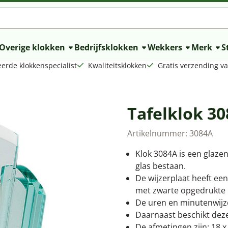
lle cookies toe.
Overige klokken
Bedrijfsklokken
Wekkers
Merk
St
erde klokkenspecialist
Kwaliteitsklokken
Gratis verzending v
Tafelklok 3
Artikelnummer:
3084A
Klok 3084A is een glazen
glas bestaan.
De wijzerplaat heeft ee
met zwarte opgedrukte R
De uren en minutenwijze
Daarnaast beschikt deze
De afmetingen zijn: 18 x