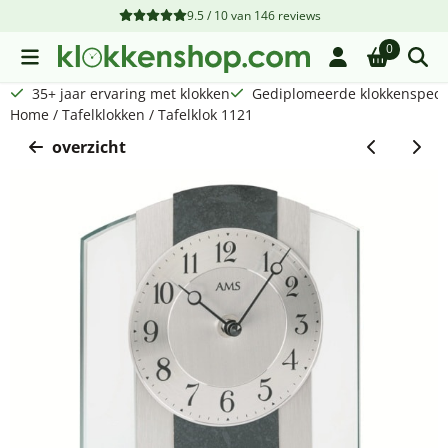
Cookievoorkeuren zijn beschikbaar. Kies instellingen of sta a
9.5 / 10
van
146
reviews
0
35+ jaar ervaring met klokken
Gediplomeerde klokkenspecia
Home
/
Tafelklokken
/
Tafelklok 1121
overzicht