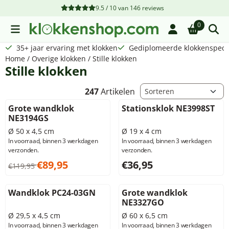
Cookievoorkeuren zijn beschikbaar. Kies instellingen of sta a
9.5 / 10
van
146
reviews
0
35+ jaar ervaring met klokken
Gediplomeerde klokkenspecia
Home
/
Overige klokken
/
Stille klokken
Stille klokken
Sorteermethode
247
Artikelen
Grote wandklok
Stationsklok NE3998ST
NE3194GS
Ø 50 x 4,5 cm
Ø 19 x 4 cm
In voorraad, binnen 3 werkdagen
In voorraad, binnen 3 werkdagen
verzonden.
verzonden.
Van 119,95 voor 89,95, exclusief btw: 74,34
Prijs: 36,95, exclusief btw: 3
€89,95
€36,95
€119,95
Wandklok PC24-03GN
Grote wandklok
NE3327GO
Ø 29,5 x 4,5 cm
Ø 60 x 6,5 cm
In voorraad, binnen 3 werkdagen
In voorraad, binnen 3 werkdagen