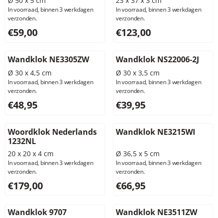
Ø 50 x 5 cm
23 x 37 x 3 cm
In voorraad, binnen 3 werkdagen
In voorraad, binnen 3 werkdagen
verzonden.
verzonden.
Prijs: 59,00, exclusief btw: 48,76
Prijs: 123,00, exclusief btw: 
€59,00
€123,00
Wandklok NE3305ZW
Wandklok NS22006-2J
Ø 30 x 4,5 cm
Ø 30 x 3,5 cm
In voorraad, binnen 3 werkdagen
In voorraad, binnen 3 werkdagen
verzonden.
verzonden.
Prijs: 48,95, exclusief btw: 40,45
Prijs: 39,95, exclusief btw: 3
€48,95
€39,95
Woordklok Nederlands
Wandklok NE3215WI
1232NL
20 x 20 x 4 cm
Ø 36,5 x 5 cm
In voorraad, binnen 3 werkdagen
In voorraad, binnen 3 werkdagen
verzonden.
verzonden.
Prijs: 179,00, exclusief btw: 147,93
Prijs: 66,95, exclusief btw: 5
€179,00
€66,95
Wandklok 9707
Wandklok NE3511ZW