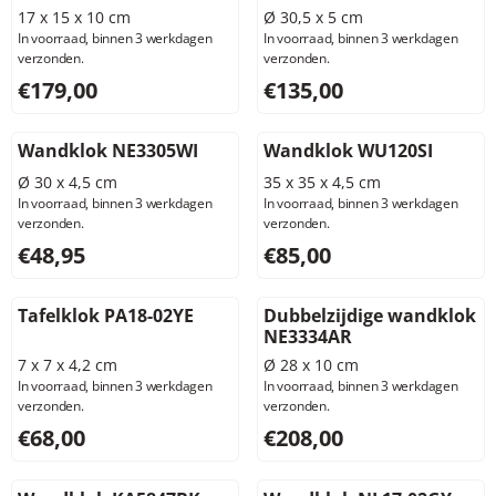
17 x 15 x 10 cm
Ø 30,5 x 5 cm
In voorraad, binnen 3 werkdagen
In voorraad, binnen 3 werkdagen
verzonden.
verzonden.
Prijs: 179,00, exclusief btw: 147,93
Prijs: 135,00, exclusief btw: 
€179,00
€135,00
Wandklok NE3305WI
Wandklok WU120SI
Ø 30 x 4,5 cm
35 x 35 x 4,5 cm
In voorraad, binnen 3 werkdagen
In voorraad, binnen 3 werkdagen
verzonden.
verzonden.
Prijs: 48,95, exclusief btw: 40,45
Prijs: 85,00, exclusief btw: 7
€48,95
€85,00
Tafelklok PA18-02YE
Dubbelzijdige wandklok
NE3334AR
7 x 7 x 4,2 cm
Ø 28 x 10 cm
In voorraad, binnen 3 werkdagen
In voorraad, binnen 3 werkdagen
verzonden.
verzonden.
Prijs: 68,00, exclusief btw: 56,20
Prijs: 208,00, exclusief btw: 
€68,00
€208,00