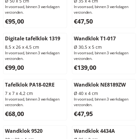
Ø 50 x 5 cm
Ø 35 x 4 cm
In voorraad, binnen 3 werkdagen
In voorraad, binnen 3 werkdagen
verzonden.
verzonden.
Prijs: 95,00, exclusief btw: 78,51
Prijs: 47,50, exclusief btw: 3
€95,00
€47,50
Digitale tafelklok 1319
Wandklok T1-017
8,5 x 26 x 4,5 cm
Ø 30,5 x 5 cm
In voorraad, binnen 3 werkdagen
In voorraad, binnen 3 werkdagen
verzonden.
verzonden.
Prijs: 99,00, exclusief btw: 81,82
Prijs: 139,00, exclusief btw: 
€99,00
€139,00
Tafelklok PA18-02RE
Wandklok NE8189ZW
7 x 7 x 4,2 cm
Ø 40 x 4 cm
In voorraad, binnen 3 werkdagen
In voorraad, binnen 3 werkdagen
verzonden.
verzonden.
Prijs: 68,00, exclusief btw: 56,20
Prijs: 47,95, exclusief btw: 3
€68,00
€47,95
Wandklok 9520
Wandklok 4434A