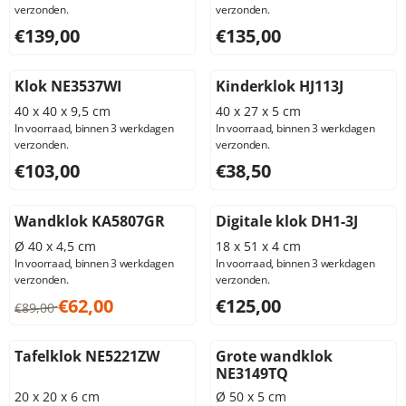
verzonden.
verzonden.
Prijs: 139,00, exclusief btw: 114,88
Prijs: 135,00, exclusief btw: 
€139,00
€135,00
Klok NE3537WI
Kinderklok HJ113J
40 x 40 x 9,5 cm
40 x 27 x 5 cm
In voorraad, binnen 3 werkdagen
In voorraad, binnen 3 werkdagen
verzonden.
verzonden.
Prijs: 103,00, exclusief btw: 85,12
Prijs: 38,50, exclusief btw: 3
€103,00
€38,50
Wandklok KA5807GR
Digitale klok DH1-3J
Ø 40 x 4,5 cm
18 x 51 x 4 cm
In voorraad, binnen 3 werkdagen
In voorraad, binnen 3 werkdagen
verzonden.
verzonden.
Van 89,00 voor 62,00, exclusief btw: 51,24
Prijs: 125,00, exclusief btw: 
€62,00
€125,00
€89,00
Tafelklok NE5221ZW
Grote wandklok
NE3149TQ
20 x 20 x 6 cm
Ø 50 x 5 cm