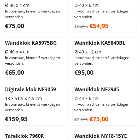
Ø 40 x 4 cm
Ø 40 x 6 cm
In voorraad, binnen 3 werkdagen
In voorraad, binnen 3 werkdagen
verzonden.
verzonden.
Prijs: 75,00, exclusief btw: 61,98
Van 64,95 voor 54,95, exclus
€75,00
€54,95
€64,95
Wandklok KA5975BG
Wandklok KA5840BL
Ø 40 x 4 cm
Ø 40 x 12 cm
In voorraad, binnen 3 werkdagen
In voorraad, binnen 3 werkdagen
verzonden.
verzonden.
Prijs: 65,00, exclusief btw: 53,72
Prijs: 95,00, exclusief btw: 7
€65,00
€95,00
Digitale klok NE3059
Wandklok NE2945
18 x 51,5 x 4,5 cm
Ø 44 x 6 cm
In voorraad, binnen 3 werkdagen
In voorraad, binnen 3 werkdagen
verzonden.
verzonden.
Prijs: 159,95, exclusief btw: 132,19
Van 89,95 voor 75,00, exclus
€159,95
€75,00
€89,95
Tafelklok 7960R
Wandklok NY18-15YE