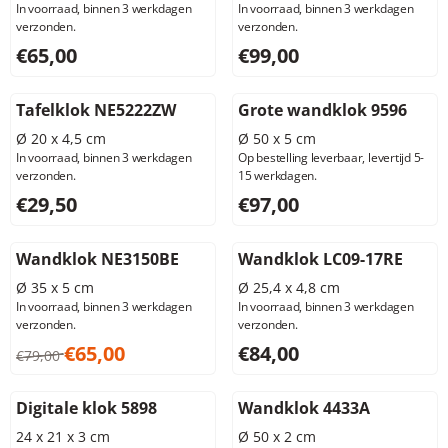
In voorraad, binnen 3 werkdagen
In voorraad, binnen 3 werkdagen
verzonden.
verzonden.
Prijs: 65,00, exclusief btw: 53,72
Prijs: 99,00, exclusief btw: 8
€65,00
€99,00
Tafelklok NE5222ZW
Grote wandklok 9596
Ø 20 x 4,5 cm
Ø 50 x 5 cm
In voorraad, binnen 3 werkdagen
Op bestelling leverbaar, levertijd 5-
verzonden.
15 werkdagen.
Prijs: 29,50, exclusief btw: 24,38
Prijs: 97,00, exclusief btw: 8
€29,50
€97,00
Wandklok NE3150BE
Wandklok LC09-17RE
Ø 35 x 5 cm
Ø 25,4 x 4,8 cm
In voorraad, binnen 3 werkdagen
In voorraad, binnen 3 werkdagen
verzonden.
verzonden.
Van 79,00 voor 65,00, exclusief btw: 53,72
Prijs: 84,00, exclusief btw: 6
€65,00
€84,00
€79,00
Digitale klok 5898
Wandklok 4433A
24 x 21 x 3 cm
Ø 50 x 2 cm