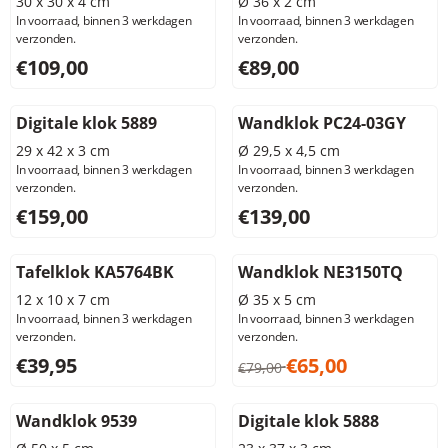
30 x 30 x 4 cm
Ø 36 x 2 cm
In voorraad, binnen 3 werkdagen
In voorraad, binnen 3 werkdagen
verzonden.
verzonden.
Prijs: 109,00, exclusief btw: 90,08
Prijs: 89,00, exclusief btw: 7
€109,00
€89,00
Digitale klok 5889
Wandklok PC24-03GY
29 x 42 x 3 cm
Ø 29,5 x 4,5 cm
In voorraad, binnen 3 werkdagen
In voorraad, binnen 3 werkdagen
verzonden.
verzonden.
Prijs: 159,00, exclusief btw: 131,41
Prijs: 139,00, exclusief btw: 
€159,00
€139,00
Tafelklok KA5764BK
Wandklok NE3150TQ
12 x 10 x 7 cm
Ø 35 x 5 cm
In voorraad, binnen 3 werkdagen
In voorraad, binnen 3 werkdagen
verzonden.
verzonden.
Prijs: 39,95, exclusief btw: 33,02
Van 79,00 voor 65,00, exclus
€39,95
€65,00
€79,00
Wandklok 9539
Digitale klok 5888