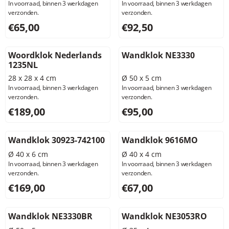
In voorraad, binnen 3 werkdagen
In voorraad, binnen 3 werkdagen
verzonden.
verzonden.
Prijs: 65,00, exclusief btw: 53,72
Prijs: 92,50, exclusief btw: 7
€65,00
€92,50
Woordklok Nederlands
Wandklok NE3330
1235NL
28 x 28 x 4 cm
Ø 50 x 5 cm
In voorraad, binnen 3 werkdagen
In voorraad, binnen 3 werkdagen
verzonden.
verzonden.
Prijs: 189,00, exclusief btw: 156,20
Prijs: 95,00, exclusief btw: 7
€189,00
€95,00
Wandklok 30923-742100
Wandklok 9616MO
Ø 40 x 6 cm
Ø 40 x 4 cm
In voorraad, binnen 3 werkdagen
In voorraad, binnen 3 werkdagen
verzonden.
verzonden.
Prijs: 169,00, exclusief btw: 139,67
Prijs: 67,00, exclusief btw: 5
€169,00
€67,00
Wandklok NE3330BR
Wandklok NE3053RO