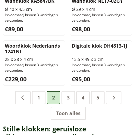
Wandklok KA5847BK
Wandklok NL17-02GY
Ø 40 x 4,5 cm
Ø 29 x 4 cm
In voorraad, binnen 3 werkdagen
In voorraad, binnen 3 werkdagen
verzonden.
verzonden.
Prijs: 89,00, exclusief btw: 73,55
Prijs: 98,00, exclusief btw: 8
€89,00
€98,00
Woordklok Nederlands
Digitale klok DH4813-1J
1241NL
28 x 28 x 4 cm
13,5 x 49 x 3 cm
In voorraad, binnen 3 werkdagen
In voorraad, binnen 3 werkdagen
verzonden.
verzonden.
Prijs: 229,00, exclusief btw: 189,26
Prijs: 95,00, exclusief btw: 7
€229,00
€95,00
1
2
3
4
5
Toon alles
Stille klokken: geruisloze