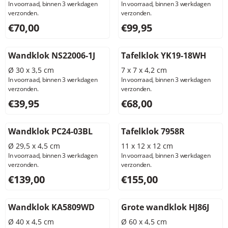
In voorraad, binnen 3 werkdagen
In voorraad, binnen 3 werkdagen
verzonden.
verzonden.
Prijs: 70,00, exclusief btw: 57,85
Prijs: 99,95, exclusief btw: 8
€70,00
€99,95
Wandklok NS22006-1J
Tafelklok YK19-18WH
Ø 30 x 3,5 cm
7 x 7 x 4,2 cm
In voorraad, binnen 3 werkdagen
In voorraad, binnen 3 werkdagen
verzonden.
verzonden.
Prijs: 39,95, exclusief btw: 33,02
Prijs: 68,00, exclusief btw: 5
€39,95
€68,00
Wandklok PC24-03BL
Tafelklok 7958R
Ø 29,5 x 4,5 cm
11 x 12 x 12 cm
In voorraad, binnen 3 werkdagen
In voorraad, binnen 3 werkdagen
verzonden.
verzonden.
Prijs: 139,00, exclusief btw: 114,88
Prijs: 155,00, exclusief btw: 
€139,00
€155,00
Wandklok KA5809WD
Grote wandklok HJ86J
Ø 40 x 4,5 cm
Ø 60 x 4,5 cm