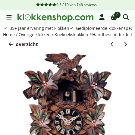
Cookievoorkeuren zijn beschikbaar. Kies instellingen of sta a
9.5 / 10
van
146
reviews
0
35+ jaar ervaring met klokken
Gediplomeerde klokkenspecia
Home
/
Overige klokken
/
Koekoeksklokken
/
Handbeschilderde ko
overzicht