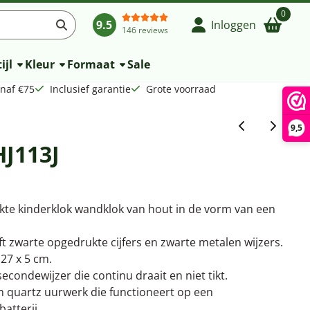
0
9.5
Inloggen
146 reviews
ijl
Kleur
Formaat
Sale
anaf €75
Inclusief garantie
Grote voorraad
9,5
HJ113J
ukte kinderklok wandklok van hout in de vorm van een
ft zwarte opgedrukte cijfers en zwarte metalen wijzers.
 27 x 5 cm.
secondewijzer die continu draait en niet tikt.
 quartz uurwerk die functioneert op een
atterij.