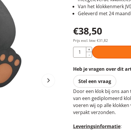
Van het klokkenmerk JV
Geleverd met 24 maande
€
38,50
Prijs excl. btw:
€
31,82
Aantal
+
-
Heb je vragen over dit ar
Stel een vraag
Door een klok bij ons aan 
van een gediplomeerd klok
voeren wij op alle klokke
verpakt verzonden.
Leveringsinformatie
: