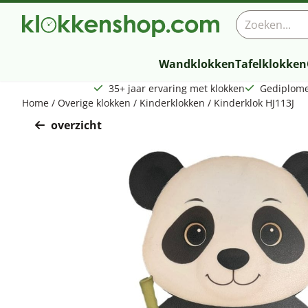
Cookievoorkeuren zijn beschikbaar. Kies instellingen of sta a
Zoeken
Wandklokken
Tafelklokken
35+ jaar ervaring met klokken
Gediplome
Home
/
Overige klokken
/
Kinderklokken
/
Kinderklok HJ113J
overzicht