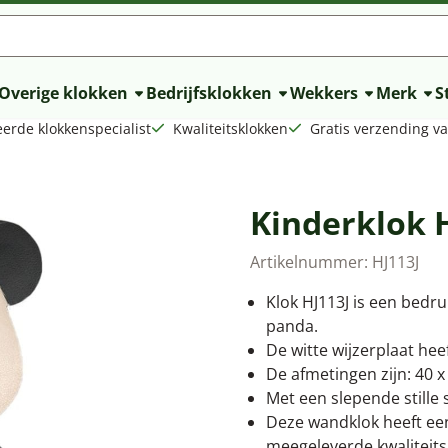
lle cookies toe.
Overige klokken
Bedrijfsklokken
Wekkers
Merk
St
erde klokkenspecialist
Kwaliteitsklokken
Gratis verzending v
Kinderklok 
Artikelnummer:
HJ113J
Klok HJ113J is een bedr
panda.
De witte wijzerplaat hee
De afmetingen zijn: 40 x
Met een slepende stille 
Deze wandklok heeft een
meegeleverde kwaliteitsb