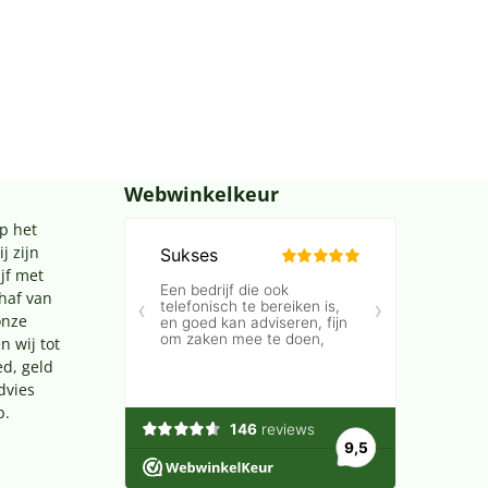
Webwinkelkeur
p het
j zijn
jf met
chaf van
onze
n wij tot
ed, geld
dvies
p.