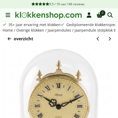
Cookievoorkeuren zijn beschikbaar. Kies instellingen of sta a
9.5 / 10
van
146
reviews
0
35+ jaar ervaring met klokken
Gediplomeerde klokkenspecia
Home
/
Overige klokken
/
Jaarpendules
/
Jaarpendule stolpklok 8
overzicht