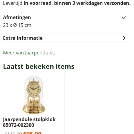
Levertijd
In voorraad, binnen 3 werkdagen verzonden.
Afmetingen
23 x Ø 15 cm
Extra informatie
Meer van Jaarpendules
Laatst bekeken items
Jaarpendule stolpklok
85072-002300
€
95,00