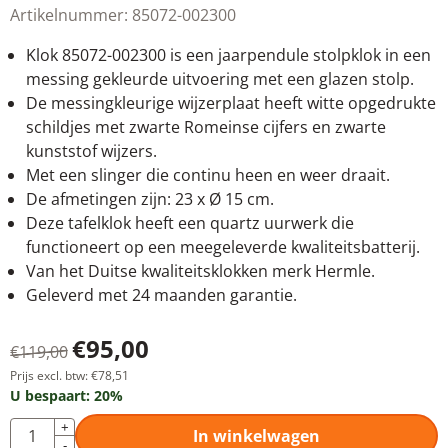
Artikelnummer:
85072-002300
Klok 85072-002300 is een jaarpendule stolpklok in een
messing gekleurde uitvoering met een glazen stolp.
De messingkleurige wijzerplaat heeft witte opgedrukte
schildjes met zwarte Romeinse cijfers en zwarte
kunststof wijzers.
Met een slinger die continu heen en weer draait.
De afmetingen zijn: 23 x Ø 15 cm.
Deze tafelklok heeft een quartz uurwerk die
functioneert op een meegeleverde kwaliteitsbatterij.
Van het Duitse kwaliteitsklokken merk Hermle.
Geleverd met 24 maanden garantie.
€
95,00
€
119,00
Prijs excl. btw:
€
78,51
U bespaart:
20
%
Aantal
+
In winkelwagen
-