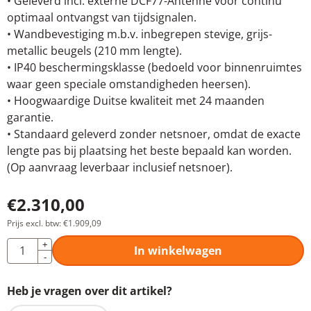
• Geleverd incl. externe DCF77-Antenne voor continu
optimaal ontvangst van tijdsignalen.
• Wandbevestiging m.b.v. inbegrepen stevige, grijs-
metallic beugels (210 mm lengte).
• IP40 beschermingsklasse (bedoeld voor binnenruimtes
waar geen speciale omstandigheden heersen).
• Hoogwaardige Duitse kwaliteit met 24 maanden
garantie.
• Standaard geleverd zonder netsnoer, omdat de exacte
lengte pas bij plaatsing het beste bepaald kan worden.
(Op aanvraag leverbaar inclusief netsnoer).
€
2.310,00
Prijs excl. btw:
€
1.909,09
Aantal
+
In winkelwagen
-
Heb je vragen over dit artikel?