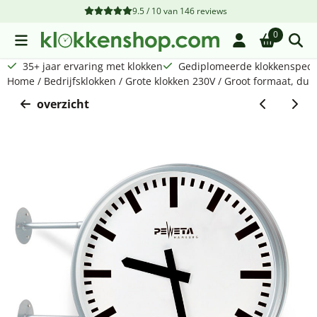
Cookievoorkeuren zijn beschikbaar. Kies instellingen of sta a
9.5 / 10
van
146
reviews
0
35+ jaar ervaring met klokken
Gediplomeerde klokkenspecia
Home
/
Bedrijfsklokken
/
Grote klokken 230V
/
Groot formaat, dub
overzicht