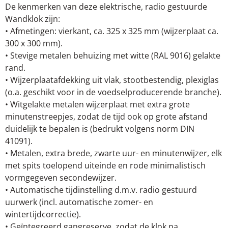
De kenmerken van deze elektrische, radio gestuurde
Wandklok zijn:
• Afmetingen: vierkant, ca. 325 x 325 mm (wijzerplaat ca.
300 x 300 mm).
• Stevige metalen behuizing met witte (RAL 9016) gelakte
rand.
• Wijzerplaatafdekking uit vlak, stootbestendig, plexiglas
(o.a. geschikt voor in de voedselproducerende branche).
• Witgelakte metalen wijzerplaat met extra grote
minutenstreepjes, zodat de tijd ook op grote afstand
duidelijk te bepalen is (bedrukt volgens norm DIN
41091).
• Metalen, extra brede, zwarte uur- en minutenwijzer, elk
met spits toelopend uiteinde en rode minimalistisch
vormgegeven secondewijzer.
• Automatische tijdinstelling d.m.v. radio gestuurd
uurwerk (incl. automatische zomer- en
wintertijdcorrectie).
• Geïntegreerd gangreserve, zodat de klok na