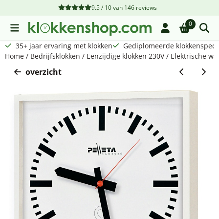
Cookievoorkeuren zijn beschikbaar. Kies instellingen of sta a
9.5 / 10
van
146
reviews
0
35+ jaar ervaring met klokken
Gediplomeerde klokkenspecia
Home
/
Bedrijfsklokken
/
Eenzijdige klokken 230V
/
Elektrische wa
overzicht