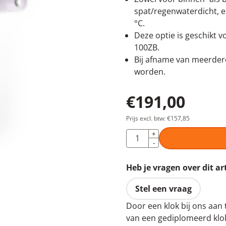
spat/regenwaterdicht, e
°C.
Deze optie is geschikt 
100ZB.
Bij afname van meerdere
worden.
€
191,00
Prijs excl. btw:
€
157,85
Aantal
+
-
Heb je vragen over dit ar
Stel een vraag
Door een klok bij ons aan 
van een gediplomeerd klok