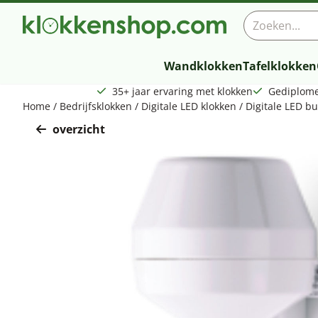
Cookievoorkeuren zijn beschikbaar. Kies instellingen of sta a
Zoeken
Wandklokken
Tafelklokken
35+ jaar ervaring met klokken
Gediplome
Home
/
Bedrijfsklokken
/
Digitale LED klokken
/
Digitale LED b
overzicht