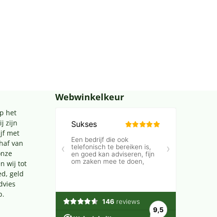
Webwinkelkeur
p het
j zijn
jf met
chaf van
onze
n wij tot
ed, geld
dvies
p.