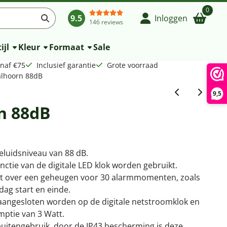
0
9.5
Inloggen
146 reviews
ijl
Kleur
Formaat
Sale
anaf €75
Inclusief garantie
Grote voorraad
alhoorn 88dB
9,5
n 88dB
luidsniveau van 88 dB.
ctie van de digitale LED klok worden gebruikt.
kt over een geheugen voor 30 alarmmomenten, zoals
dag start en einde.
aangesloten worden op de digitale netstroomklok en
ptie van 3 Watt.
buitengebruik, door de IP43 bescherming is deze