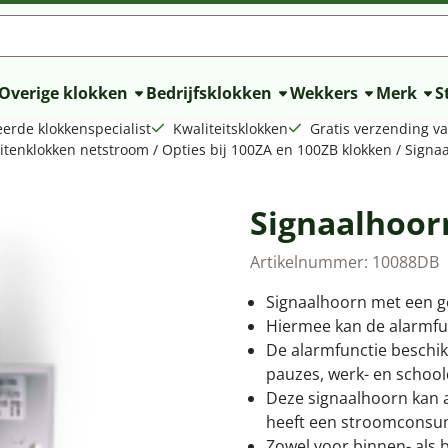
lle cookies toe.
Overige klokken
Bedrijfsklokken
Wekkers
Merk
St
erde klokkenspecialist
Kwaliteitsklokken
Gratis verzending v
uitenklokken netstroom
/
Opties bij 100ZA en 100ZB klokken
/
Signa
Signaalhoor
Artikelnummer:
10088DB
Signaalhoorn met een ge
Hiermee kan de alarmfun
De alarmfunctie beschi
pauzes, werk- en school
Deze signaalhoorn kan 
heeft een stroomconsum
Zowel voor binnen- als 